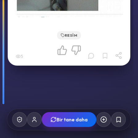
RESIM
5
Bir tane daha