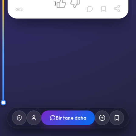
1
8
Bir tane daha