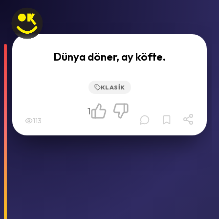
Dünya döner, ay köfte.
KLASIK
1
113