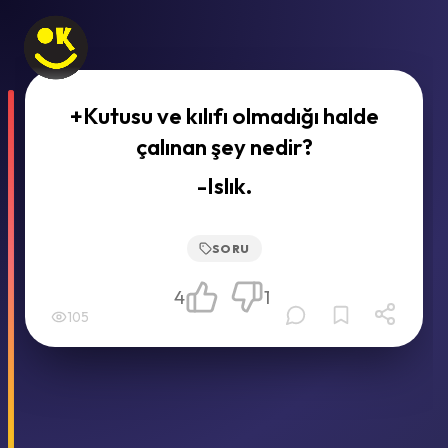
+Kutusu ve kılıfı olmadığı halde
çalınan şey nedir?
-Islık.
SORU
4
1
105