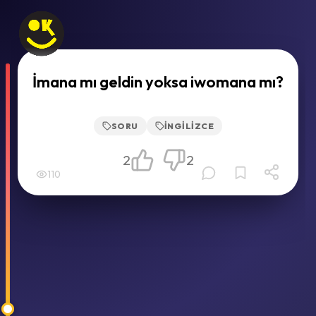
İmana mı geldin yoksa iwomana mı?
SORU
İNGILIZCE
2
2
110