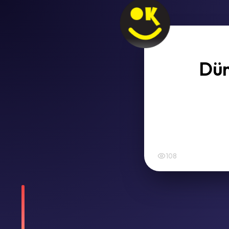
Dün
108