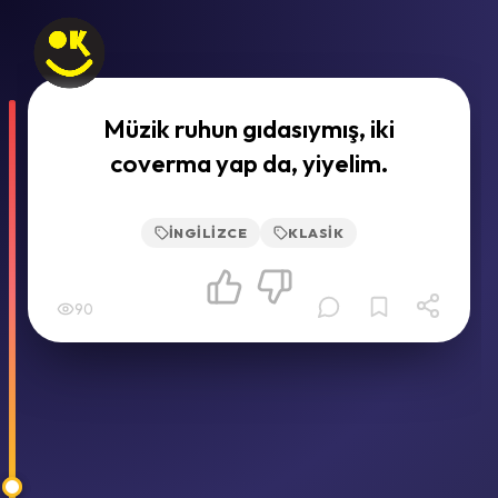
Müzik ruhun gıdasıymış, iki
coverma yap da, yiyelim.
İNGILIZCE
KLASIK
90