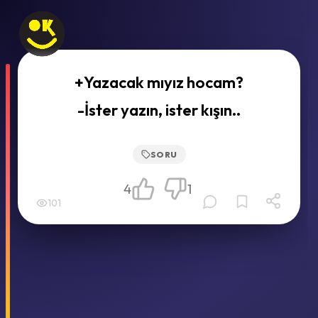
+Yazacak mıyız hocam?
-İster yazın, ister kışın..
SORU
4
1
101