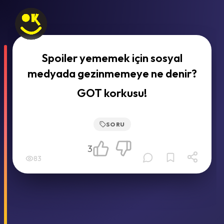
Spoiler yememek için sosyal
medyada gezinmemeye ne denir?
GOT korkusu!
SORU
3
83