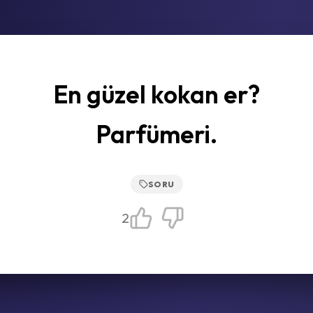
En güzel kokan er?
Parfümeri.
SORU
2