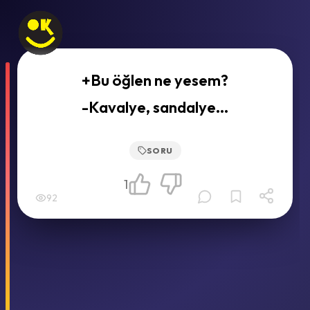
+Bu öğlen ne yesem?
-Kavalye, sandalye...
SORU
1
92