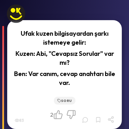
Ufak kuzen bilgisayardan şarkı
istemeye gelir:
Kuzen: Abi, "Cevapsız Sorular" var
mı?
Ben: Var canım, cevap anahtarı bile
var.
SORU
2
83