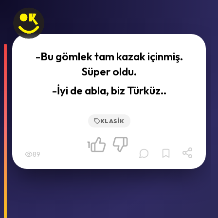
-Bu gömlek tam kazak içinmiş.
Süper oldu.
-İyi de abla, biz Türküz..
KLASIK
1
89