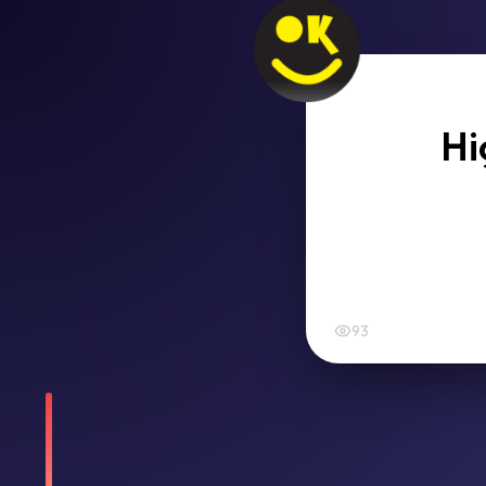
Hi
93