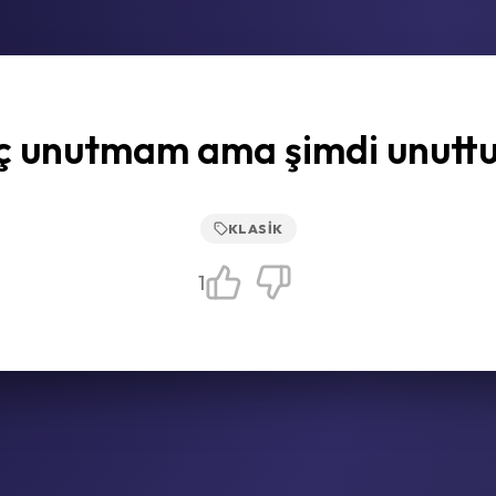
ç unutmam ama şimdi unutt
KLASIK
1