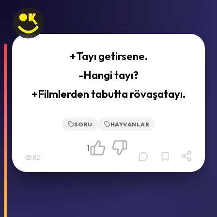
+Tayı getirsene.
-Hangi tayı?
+Filmlerden tabutta rövaşatayı.
SORU
HAYVANLAR
1
82