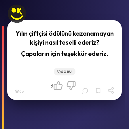
Yılın çiftçisi ödülünü kazanamayan
kişiyi nasıl teselli ederiz?
Çapaların için teşekkür ederiz.
SORU
3
63