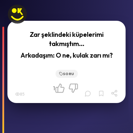
Zar şeklindeki küpelerimi
takmıştım...
Arkadaşım: O ne, kulak zarı mı?
SORU
1
85