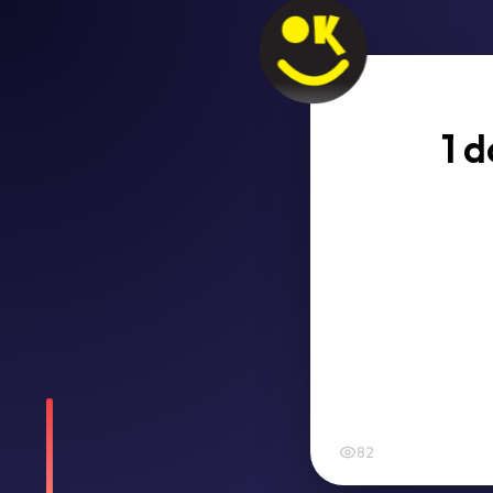
1 
82