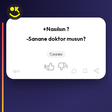
+Nasılsın ?
-Sanane doktor musun?
SORU
3
1
91