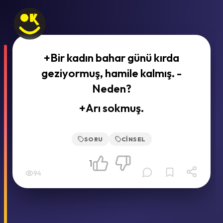
+Bir kadın bahar günü kırda
geziyormuş, hamile kalmış. -
Neden?
+Arı sokmuş.
SORU
CINSEL
1
94