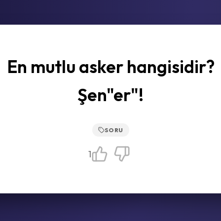
En mutlu asker hangisidir?
Şen"er"!
SORU
1