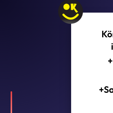
Kö
+
+Sa