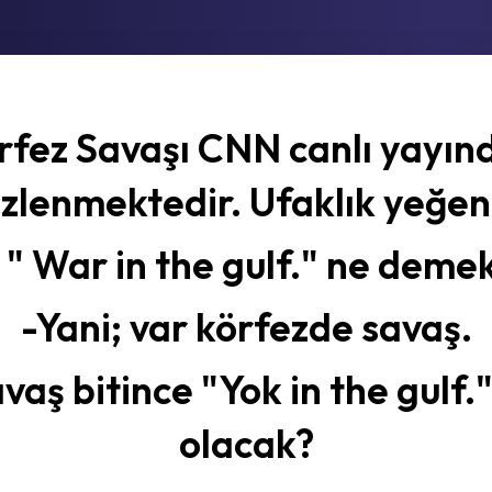
rfez Savaşı CNN canlı yayın
izlenmektedir. Ufaklık yeğen
 " War in the gulf." ne deme
-Yani; var körfezde savaş.
vaş bitince "Yok in the gulf.
olacak?