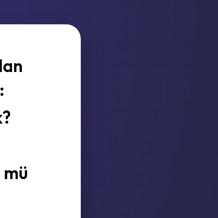
dan
:
k?
" mü