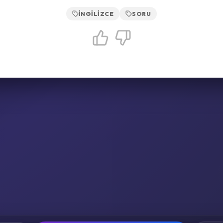
İNGILIZCE
SORU