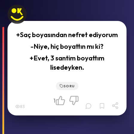
+Saç boyasından nefret ediyorum
-Niye, hiç boyattın mı ki?
+Evet, 3 santim boyattım
lisedeyken.
SORU
1
83