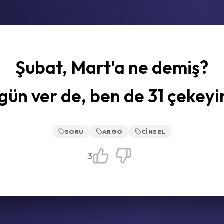
Şubat, Mart'a ne demiş?
 gün ver de, ben de 31 çekeyi
SORU
ARGO
CINSEL
3