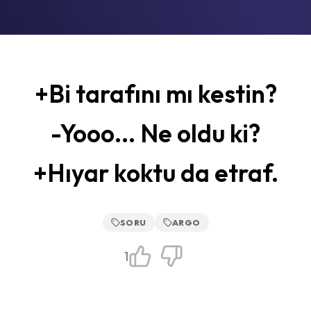
+Bi tarafını mı kestin?
-Yooo... Ne oldu ki?
+Hıyar koktu da etraf.
SORU
ARGO
1