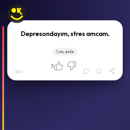
Depresondayım, stres amcam.
KLASIK
3
81