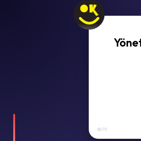
Yönet
75