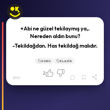
+Abi ne güzel tekilaymış ya,.
Nereden aldın bunu?
-Tekildağdan. Has tekildağ malıdır.
SORU
KLASIK
2
85