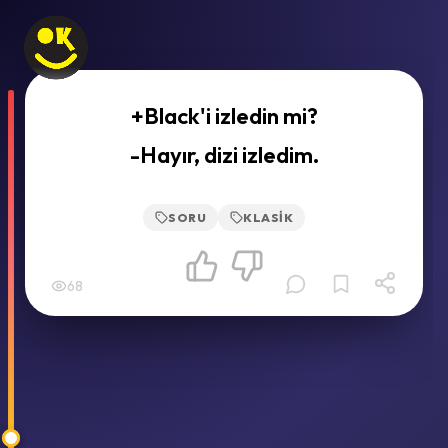
+Black'i izledin mi?
-Hayır, dizi izledim.
SORU
KLASIK
68