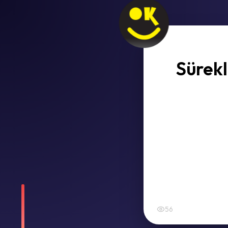
Sürekli
56