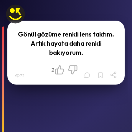
Gönül gözüme renkli lens taktım.
Artık hayata daha renkli
bakıyorum.
2
72