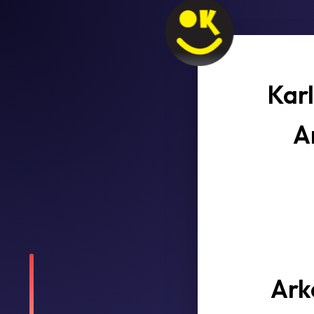
Karl
A
Ark