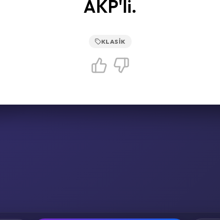
AKP'li.
KLASIK