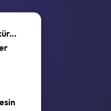
ür...
er
esin