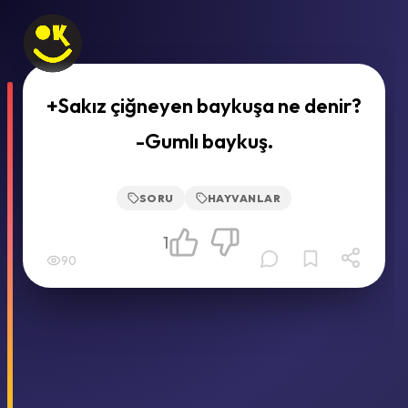
+Sakız çiğneyen baykuşa ne denir?
-Gumlı baykuş.
SORU
HAYVANLAR
1
90