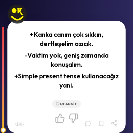
+Kanka canım çok sıkkın,
dertleşelim azıcık.
-Vaktim yok, geniş zamanda
konuşalım.
+Simple present tense kullanacağız
yani.
OFANSIF
87