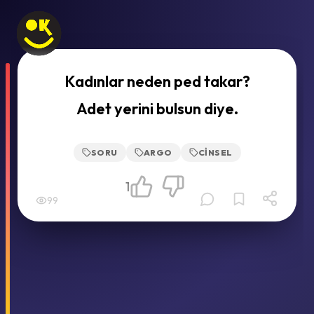
Kadınlar neden ped takar?
Adet yerini bulsun diye.
SORU
ARGO
CINSEL
1
99