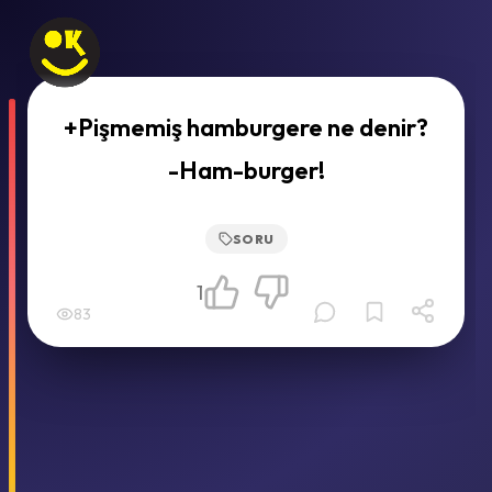
+Pişmemiş hamburgere ne denir?
-Ham-burger!
SORU
1
83