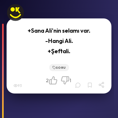
+Sana Ali'nin selamı var.
-Hangi Ali.
+Şeftali.
SORU
2
1
93