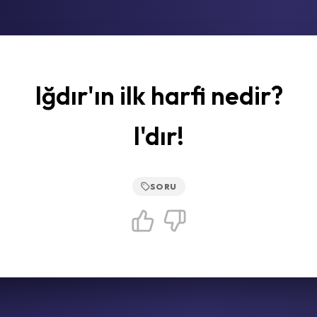
Iğdır'ın ilk harfi nedir?
I'dır!
SORU