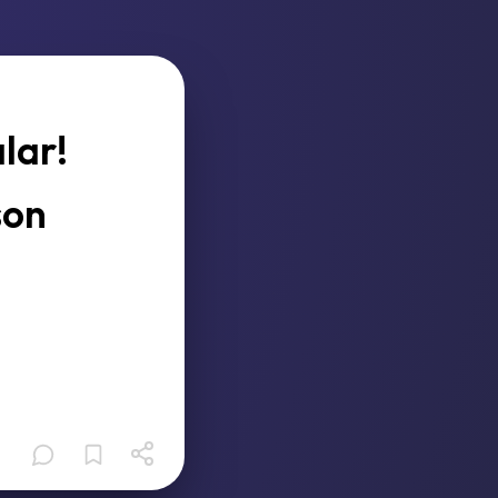
lar!
son