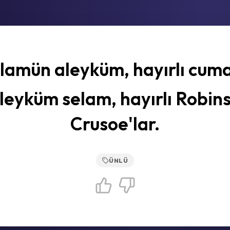
lamün aleyküm, hayırlı cuma
leyküm selam, hayırlı Robin
Crusoe'lar.
ÜNLÜ