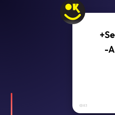
+Se
-A
83