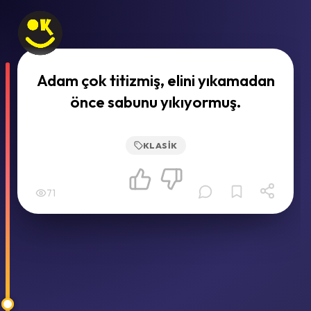
Adam çok titizmiş, elini yıkamadan
önce sabunu yıkıyormuş.
KLASIK
71