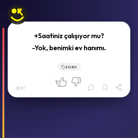
+Saatiniz çalışıyor mu?
-Yok, benimki ev hanımı.
SORU
1
87