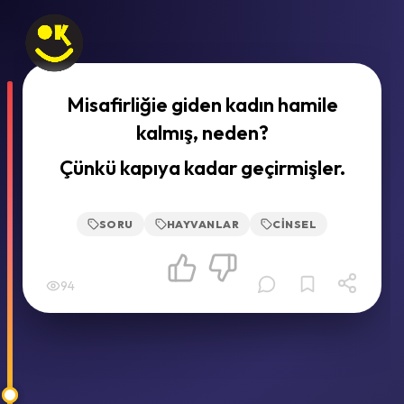
Misafirliğie giden kadın hamile
kalmış, neden?
Çünkü kapıya kadar geçirmişler.
SORU
HAYVANLAR
CINSEL
94