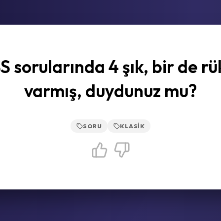
S sorularında 4 şık, bir de rü
varmış, duydunuz mu?
SORU
KLASIK