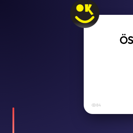
ÖS
84