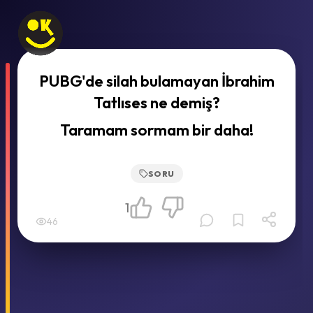
PUBG'de silah bulamayan İbrahim
Tatlıses ne demiş?
Taramam sormam bir daha!
SORU
1
46