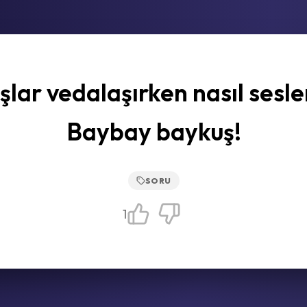
lar vedalaşırken nasıl sesle
Baybay baykuş!
SORU
1