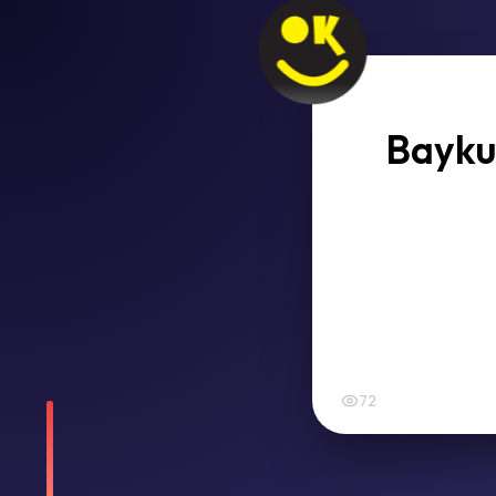
Baykuş
72