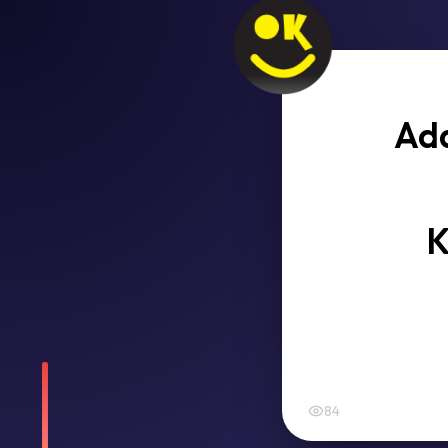
Ada
K
84