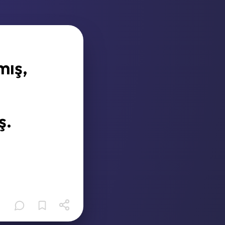
mış,
ş.