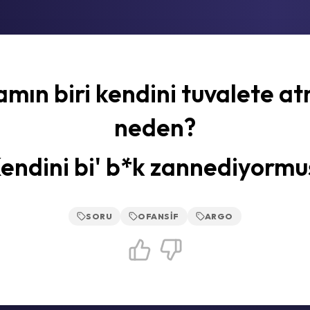
mın biri kendini tuvalete at
neden?
endini bi' b*k zannediyormu
SORU
OFANSIF
ARGO