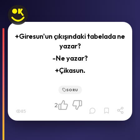
+Giresun'un çıkışındaki tabelada ne
yazar?
-Ne yazar?
+Çikasun.
SORU
2
85