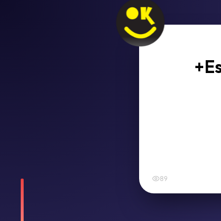
+Es
89