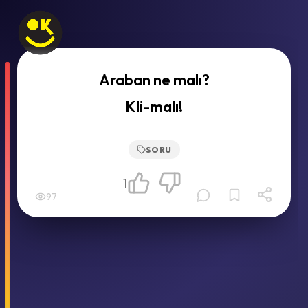
Araban ne malı?
Kli-malı!
SORU
1
97