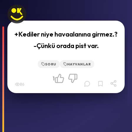
+Kediler niye havaalanına girmez.?
-Çünkü orada pist var.
SORU
HAYVANLAR
1
86